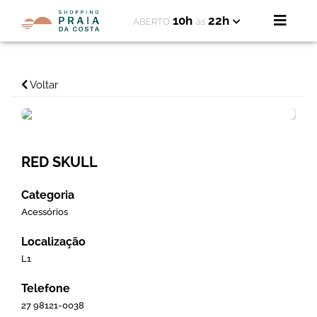
10h
22h
ABERTO
às
Voltar
RED SKULL
Categoria
Acessórios
Localização
L1
Telefone
27 98121-0038