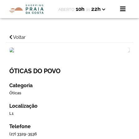
10h
22h
ABERTO
às
Voltar
ÓTICAS DO POVO
Categoria
Óticas
Localização
L1
Telefone
(27) 3329-3536