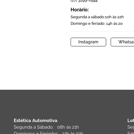
(27) 3299-6544
Horário:
Segunda a sábado:10h às 22h
Domingo e feriado: 14h às 20
Instagram
Whatsa
Estética Automotiva
Lo
Segunda a Sábado: 08h às 21h
Se
:
Domingos e Feriados: 12h às 19h
Sá