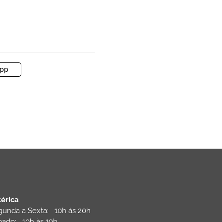
pp
térica
gunda a Sexta: 10h às 20h
bado: 10h às 19h