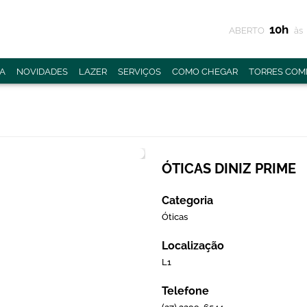
10h
ABERTO
às
A
NOVIDADES
LAZER
SERVIÇOS
COMO CHEGAR
TORRES COME
ÓTICAS DINIZ PRIME
Categoria
Óticas
Localização
L1
Telefone