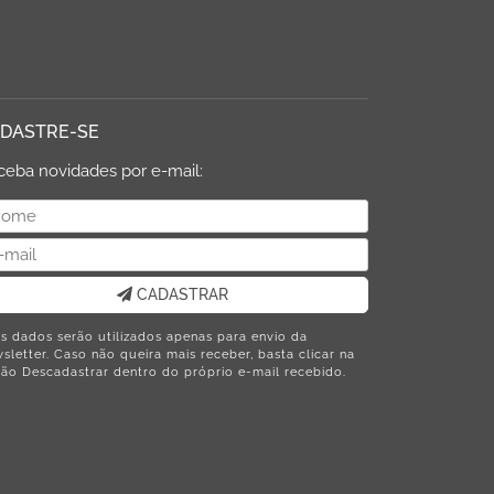
DASTRE-SE
ceba novidades por e-mail:
CADASTRAR
s dados serão utilizados apenas para envio da
sletter. Caso não queira mais receber, basta clicar na
ão Descadastrar dentro do próprio e-mail recebido.