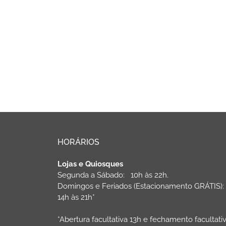
HORÁRIOS
Lojas e Quiosques
Segunda a Sábado: 10h às 22h.
Domingos e Feriados (Estacionamento GRÁTIS)
14h às 21h*
*Abertura facultativa 13h e fechamento facultati