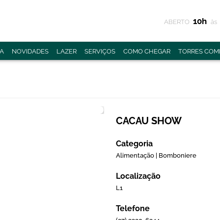
10h
ABERTO
às
A
NOVIDADES
LAZER
SERVIÇOS
COMO CHEGAR
TORRES COME
CACAU SHOW
Categoria
Alimentação | Bomboniere
Localização
L1
Telefone