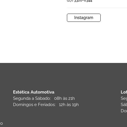
(27) 3320-6344
Instagram
Estética Automotiva
Lo
Segunda a Sábado: 08h às 21h
Se
:
Domingos e Feriados: 12h às 19h
Sá
Do
vo