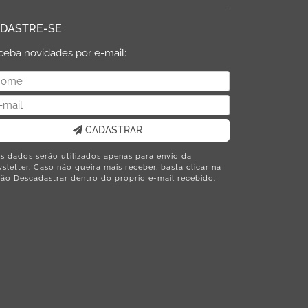
DASTRE-SE
ceba novidades por e-mail:
CADASTRAR
s dados serão utilizados apenas para envio da
sletter. Caso não queira mais receber, basta clicar na
ão Descadastrar dentro do próprio e-mail recebido.