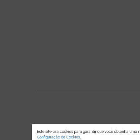
ÁREA DO LOJISTA
Este site usa cookies para garantir que você obtenha uma 
Configuração de Cookies
.