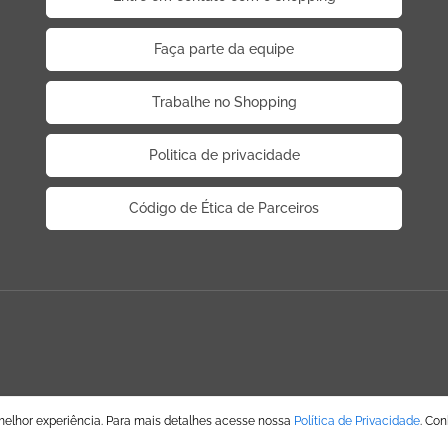
Faça parte da equipe
Trabalhe no Shopping
Politica de privacidade
Código de Ética de Parceiros
melhor experiência. Para mais detalhes acesse nossa
Política de Privacidade
. Co