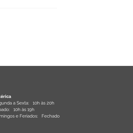
térica
gunda a Sexta: 10h às 20h
bado: 10h às 19h
mingos e Feriados: Fechado