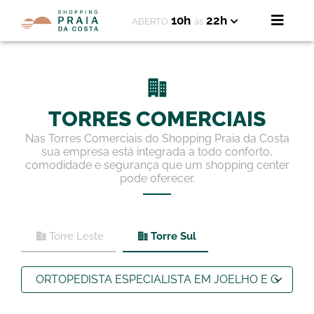
10h
22h
ABERTO
às
TORRES COMERCIAIS
Nas Torres Comerciais do Shopping Praia da Costa
sua empresa está integrada a todo conforto,
comodidade e segurança que um shopping center
pode oferecer.
Torre Leste
Torre Sul