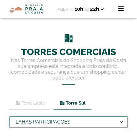
10h
22h
ABERTO
às
TORRES COMERCIAIS
Nas Torres Comerciais do Shopping Praia da Costa
sua empresa está integrada a todo conforto,
comodidade e segurança que um shopping center
pode oferecer.
Torre Leste
Torre Sul