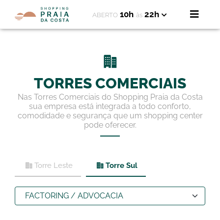
10h
22h
ABERTO
às
TORRES COMERCIAIS
Nas Torres Comerciais do Shopping Praia da Costa
sua empresa está integrada a todo conforto,
comodidade e segurança que um shopping center
pode oferecer.
Torre Leste
Torre Sul