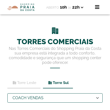
10h
22h
ABERTO
às
TORRES COMERCIAIS
Nas Torres Comerciais do Shopping Praia da Costa
sua empresa está integrada a todo conforto,
comodidade e segurança que um shopping center
pode oferecer.
Torre Leste
Torre Sul